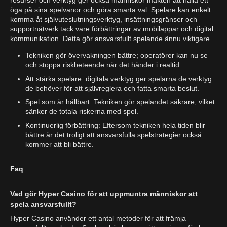
resurser och verktyg ger också människor makten att hålla ett
öga på sina spelvanor och göra smarta val. Spelare kan enkelt
komma åt självuteslutningsverktyg, insättningsgränser och
supportnätverk tack vare förbättringar av mobilappar och digital
kommunikation. Detta gör ansvarsfullt spelande ännu viktigare.
Tekniken gör övervakningen bättre; operatörer kan nu se
och stoppa riskbeteende när det händer i realtid.
Att stärka spelare: digitala verktyg ger spelarna de verktyg
de behöver för att självreglera och fatta smarta beslut.
Spel som är hållbart: Tekniken gör spelandet säkrare, vilket
sänker de totala riskerna med spel.
Kontinuerlig förbättring: Eftersom tekniken hela tiden blir
bättre är det troligt att ansvarsfulla spelstrategier också
kommer att bli bättre.
Faq
Vad gör Hyper Casino för att uppmuntra människor att
spela ansvarsfullt?
Hyper Casino använder ett antal metoder för att främja