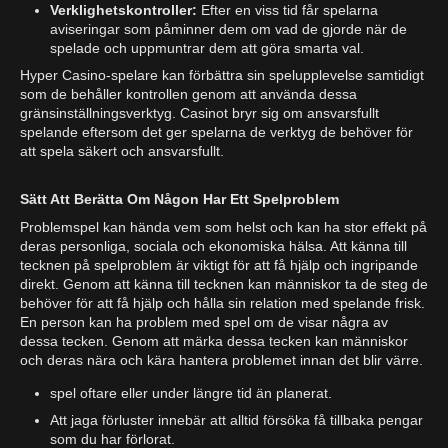
Verklighetskontroller:
Efter en viss tid får spelarna
aviseringar som påminner dem om vad de gjorde när de
spelade och uppmuntrar dem att göra smarta val.
Hyper Casino-spelare kan förbättra sin spelupplevelse samtidigt
som de behåller kontrollen genom att använda dessa
gränsinställningsverktyg. Casinot bryr sig om ansvarsfullt
spelande eftersom det ger spelarna de verktyg de behöver för
att spela säkert och ansvarsfullt.
Sätt Att Berätta Om Någon Har Ett Spelproblem
Problemspel kan hända vem som helst och kan ha stor effekt på
deras personliga, sociala och ekonomiska hälsa. Att känna till
tecknen på spelproblem är viktigt för att få hjälp och ingripande
direkt. Genom att känna till tecknen kan människor ta de steg de
behöver för att få hjälp och hålla sin relation med spelande frisk.
En person kan ha problem med spel om de visar några av
dessa tecken. Genom att märka dessa tecken kan människor
och deras nära och kära hantera problemet innan det blir värre.
spel oftare eller under längre tid än planerat.
Att jaga förluster innebär att alltid försöka få tillbaka pengar
som du har förlorat.