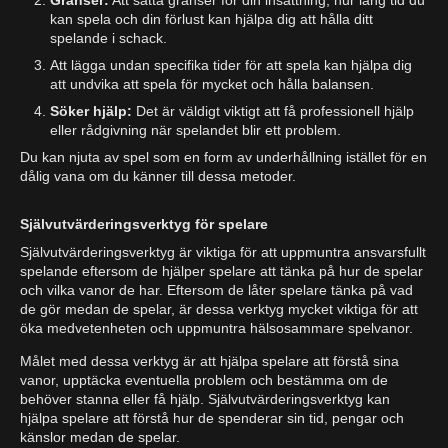
Gränser:
Att sätta gränser för din insättning, hur lång tid du
kan spela och din förlust kan hjälpa dig att hålla ditt
spelande i schack.
Att lägga undan specifika tider för att spela kan hjälpa dig
att undvika att spela för mycket och hålla balansen.
Söker hjälp:
Det är väldigt viktigt att få professionell hjälp
eller rådgivning när spelandet blir ett problem.
Du kan njuta av spel som en form av underhållning istället för en
dålig vana om du känner till dessa metoder.
Självutvärderingsverktyg för spelare
Självutvärderingsverktyg är viktiga för att uppmuntra ansvarsfullt
spelande eftersom de hjälper spelare att tänka på hur de spelar
och vilka vanor de har. Eftersom de låter spelare tänka på vad
de gör medan de spelar, är dessa verktyg mycket viktiga för att
öka medvetenheten och uppmuntra hälsosammare spelvanor.
Målet med dessa verktyg är att hjälpa spelare att förstå sina
vanor, upptäcka eventuella problem och bestämma om de
behöver stanna eller få hjälp. Självutvärderingsverktyg kan
hjälpa spelare att förstå hur de spenderar sin tid, pengar och
känslor medan de spelar.