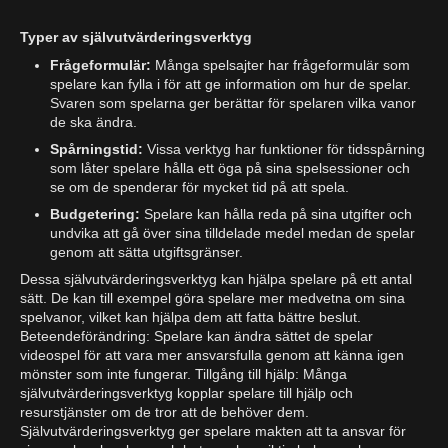
Typer av självutvärderingsverktyg
Frågeformulär:
Många spelsajter har frågeformulär som
spelare kan fylla i för att ge information om hur de spelar.
Svaren som spelarna ger berättar för spelaren vilka vanor
de ska ändra.
Spårningstid:
Vissa verktyg har funktioner för tidsspårning
som låter spelare hålla ett öga på sina spelsessioner och
se om de spenderar för mycket tid på att spela.
Budgetering:
Spelare kan hålla reda på sina utgifter och
undvika att gå över sina tilldelade medel medan de spelar
genom att sätta utgiftsgränser.
Dessa självutvärderingsverktyg kan hjälpa spelare på ett antal
sätt. De kan till exempel göra spelare mer medvetna om sina
spelvanor, vilket kan hjälpa dem att fatta bättre beslut.
Beteendeförändring: Spelare kan ändra sättet de spelar
videospel för att vara mer ansvarsfulla genom att känna igen
mönster som inte fungerar. Tillgång till hjälp: Många
självutvärderingsverktyg kopplar spelare till hjälp och
resurstjänster om de tror att de behöver dem.
Självutvärderingsverktyg ger spelare makten att ta ansvar för