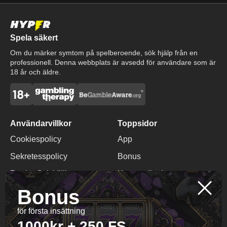
Spela säkert
Om du märker symtom på spelberoende, sök hjälp från en
professionell. Denna webbplats är avsedd för användare som är
18 år och äldre.
Användarvillkor
Toppsidor
Cookiespolicy
App
Sekretesspolicy
Bonus
Regler Och Villkor
Kampanjkod
Bonus
Ansvarsfullt spelande
Ingen insättningsbonus
för första insättning
Kontakter
1000kr + 250 FS