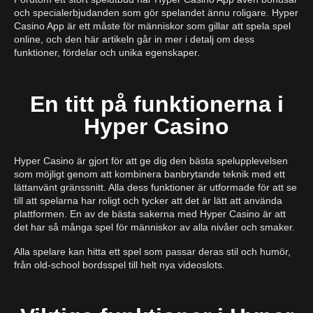
och specialerbjudanden som gör spelandet ännu roligare. Hyper
Casino App är ett måste för människor som gillar att spela spel
online, och den här artikeln går in mer i detalj om dess
funktioner, fördelar och unika egenskaper.
En titt på funktionerna i
Hyper Casino
Hyper Casino är gjort för att ge dig den bästa spelupplevelsen
som möjligt genom att kombinera banbrytande teknik med ett
lättanvänt gränssnitt. Alla dess funktioner är utformade för att se
till att spelarna har roligt och tycker att det är lätt att använda
plattformen. En av de bästa sakerna med Hyper Casino är att
det har så många spel för människor av alla nivåer och smaker.
Alla spelare kan hitta ett spel som passar deras stil och humör,
från old-school bordsspel till helt nya videoslots.