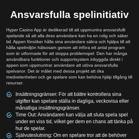
Ansvarsfulla spelinitiativ
Hyper Casino App är dedikerad till att uppmuntra ansvarsfullt
spelande så att alla dess användare kan ha en rolig och säker
tid. Appen försöker hålla sina användare säkra och hjälpa till att
hålla spelmiljön hälsosam genom att införa ett antal program
som är utformade för att stoppa problemspel. Den har många
användbara funktioner och supportsystem inbyggda direkt i
appen som uppmuntrar användare att utöva ansvarsfulla
spelvanor. Det är målet med dessa projekt att öka
medvetenheten och ge spelare som kan behöva hjälp tillgång till
resurser.
Insättningsgränser: För att bättre kontrollera sina
utgifter kan spelare ställa in dagliga, veckovisa eller
månatliga insättningsgränser.
Time Out: Användaren kan välja att sluta spela spel
under en viss tid, vilket ger dem en chans att tänka på
hur de spelar.
Självuteslutning: Om en spelare tror att de behöver