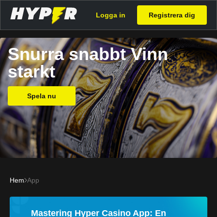
Logga in
Registrera dig
Snurra snabbt Vinn
starkt
Spela nu
Hem
App
Mastering Hyper Casino App: En