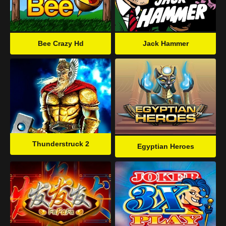
Ansvarsfulla spelinitiativ
Jämförelse Av Hyper Casino App Till Andra Casino Apps
Slutsats
Bee Crazy Hd
Jack Hammer
Thunderstruck 2
Egyptian Heroes