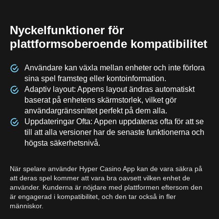
Nyckelfunktioner för
plattformsoberoende kompatibilitet
Användare kan växla mellan enheter och inte förlora
sina spel framsteg eller kontoinformation.
Adaptiv layout: Appens layout ändras automatiskt
baserat på enhetens skärmstorlek, vilket gör
användargränssnittet perfekt på dem alla.
Uppdateringar Ofta: Appen uppdateras ofta för att se
till att alla versioner har de senaste funktionerna och
högsta säkerhetsnivå.
När spelare använder Hyper Casino App kan de vara säkra på
att deras spel kommer att vara bra oavsett vilken enhet de
använder. Kunderna är nöjdare med plattformen eftersom den
är engagerad i kompatibilitet, och den tar också in fler
människor.