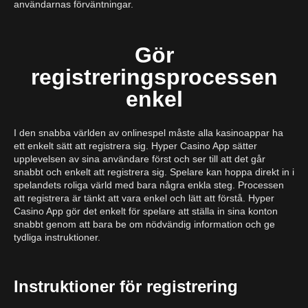
användarnas förväntningar.
Gör
registreringsprocessen
enkel
I den snabba världen av onlinespel måste alla kasinoappar ha
ett enkelt sätt att registrera sig. Hyper Casino App sätter
upplevelsen av sina användare först och ser till att det går
snabbt och enkelt att registrera sig. Spelare kan hoppa direkt in i
spelandets roliga värld med bara några enkla steg. Processen
att registrera är tänkt att vara enkel och lätt att förstå. Hyper
Casino App gör det enkelt för spelare att ställa in sina konton
snabbt genom att bara be om nödvändig information och ge
tydliga instruktioner.
Instruktioner för registrering