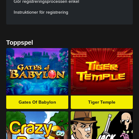
Gör registreringsprocessen enkel
Instruktioner för registrering
Mobila spelalternativ
Betalningsalternativ Och Uttag
Toppspel
Välkomstbonus Och Kampanjer För Nya Användare
Tillgång till kundsupport i spelet
Nyckelfunktioner för tillgänglighet
Variation av spel: Slots, bordsspel och livedealers
Live Dealers Och Bordsspel
Säkerhetsfunktioner och integritet för användare
Gates Of Babylon
Tiger Temple
Viktiga säkerhetsfunktioner
Kompatibel med ett antal enheter
Nyckelfunktioner för plattformsoberoende kompatibilitet