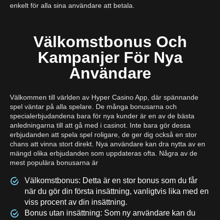
enkelt för alla sina användare att betala.
Välkomstbonus Och
Kampanjer För Nya
Användare
Välkommen till världen av Hyper Casino App, där spännande
spel väntar på alla spelare. De många bonusarna och
specialerbjudandena bara för nya kunder är en av de bästa
anledningarna till att gå med i casinot. Inte bara gör dessa
erbjudanden att spela spel roligare, de ger dig också en stor
chans att vinna stort direkt. Nya användare kan dra nytta av en
mängd olika erbjudanden som uppdateras ofta. Några av de
mest populära bonusarna är
Välkomstbonus: Detta är en stor bonus som du får
när du gör din första insättning, vanligtvis lika med en
viss procent av din insättning.
Bonus utan insättning: Som ny användare kan du