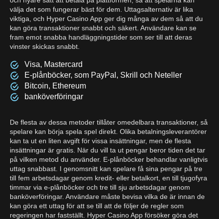
och nyare sätt att betala på plattformen, så att spelarna kan
välja det som fungerar bäst för dem. Uttagsalternativ är lika
viktiga, och Hyper Casino App ger dig många av dem så att du
kan göra transaktioner snabbt och säkert. Användare kan se
fram emot snabba handläggningstider som ser till att deras
vinster skickas snabbt.
Visa, Mastercard
E-plånböcker, som PayPal, Skrill och Neteller
Bitcoin, Ethereum
banköverföringar
De flesta av dessa metoder tillåter omedelbara transaktioner, så
spelare kan börja spela spel direkt. Olika betalningsleverantörer
kan ta ut en liten avgift för vissa insättningar, men de flesta
insättningar är gratis. När du vill ta ut pengar beror tiden det tar
på vilken metod du använder. E-plånböcker behandlar vanligtvis
uttag snabbast. I genomsnitt kan spelare få sina pengar på tre
till fem arbetsdagar genom kredit- eller betalkort, en till tjugofyra
timmar via e-plånböcker och tre till sju arbetsdagar genom
banköverföringar. Användare måste bevisa vilka de är innan de
kan göra ett uttag för att se till att de följer de regler som
regeringen har fastställt. Hyper Casino App försöker göra det