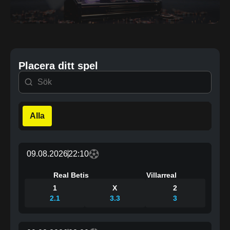
Placera ditt spel
Alla
09.08.2026
22:10
Real Betis
Villarreal
1
X
2
2.1
3.3
3