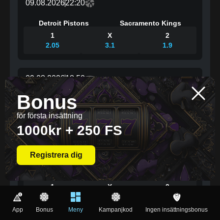
09.08.2026
22:20
Detroit Pistons
Sacramento Kings
1
X
2
2.05
3.1
1.9
09.08.2026
18:50
Bonus
Los Angeles Kings
Anaheim Ducks
1
X
2
för första insättning
2
3.85
3.1
1000kr + 250 FS
09.08.2026
18:50
Registrera dig
Netherlands
Poland
1
X
2
1.8
3.5
2.1
App
Bonus
Meny
Kampanjkod
Ingen insättningsbonus