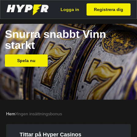
Logga in
Registrera dig
Snurra snabbt Vinn
starkt
Spela nu
Hem
Ingen insättningsbonus
Tittar på Hyper Casinos