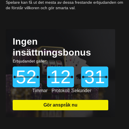
Spelare kan få ut det mesta av dessa frestande erbjudanden om
de förstår villkoren och gör smarta val.
Ingen
insättningsbonus
Erbjudandet gäller:
52
12
29
Timmar
Protokoll
Sekunder
Gör anspråk nu