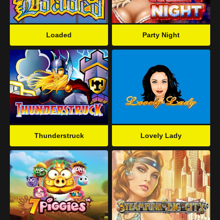
Kundtjänst För Frågor Om Bonusar Utan Insättning
Loaded
Party Night
Thunderstruck
Lovely Lady