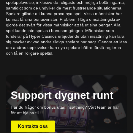
spelupplevelse, inklusive de roligaste och möjliga belöningarna,
samtidigt som de undviker de mest frustrerande situationerna.
Spelare gillade att kunna prova nya spel. Vissa människor har
kunnat få sina bonusvinster. Problem: Höga omsättningskrav
gjorde det svårt för vissa människor att få ut sina pengar. Alla
spel kunde inte spelas i bonusomgången. Människor som
funderar på Hyper Casinos erbjudande utan insättning kan lära
sig mycket av vad andra riktiga spelare har sagt. Genom att läsa
om andras upplevelser kan nya spelare bättre förstå reglerna
och få en roligare speltid.
Support dygnet runt
Har du frågor om bonus utan insättning? Vårt team är här
för att hjälpa till.
Kontakta oss