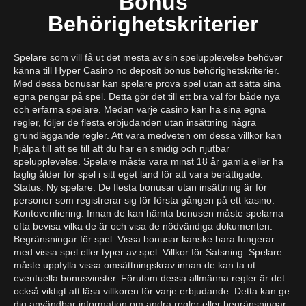
Bonus
Behörighetskriterier
Spelare som vill få ut det mesta av sin spelupplevelse behöver
känna till Hyper Casino no deposit bonus behörighetskriterier.
Med dessa bonusar kan spelare prova spel utan att sätta sina
egna pengar på spel. Detta gör det till ett bra val för både nya
och erfarna spelare. Medan varje casino kan ha sina egna
regler, följer de flesta erbjudanden utan insättning några
grundläggande regler. Att vara medveten om dessa villkor kan
hjälpa till att se till att du har en smidig och njutbar
spelupplevelse. Spelare måste vara minst 18 år gamla eller ha
laglig ålder för spel i sitt eget land för att vara berättigade.
Status: Ny spelare: De flesta bonusar utan insättning är för
personer som registrerar sig för första gången på ett kasino.
Kontoverifiering: Innan de kan hämta bonusen måste spelarna
ofta bevisa vilka de är och visa de nödvändiga dokumenten.
Begränsningar för spel: Vissa bonusar kanske bara fungerar
med vissa spel eller typer av spel. Villkor för Satsning: Spelare
måste uppfylla vissa omsättningskrav innan de kan ta ut
eventuella bonusvinster. Förutom dessa allmänna regler är det
också viktigt att läsa villkoren för varje erbjudande. Detta kan ge
dig användbar information om andra regler eller begränsningar