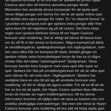
Casinos spel utan att behöva spendera pengar direkt.
Människor kan använda dessa kampanjer för att spela spel,
vinna riktiga pengar och känna hur det är att spela online utan
att utsätta sina egna pengar för risker. En "no deposit bonus" är
i grunden en kampanj som ger spelare extra pengar eller free
spins bara för att registrera sig på ett casino. Det finns vissa
regler som spelare behöver känna till om Hyper Casinos
bonusar utan insättning. Det är viktigt att känna till dessa krav
om du vill få ut det mesta av bonusen. Några exempel på detta
är omsättningskrav, spelbegränsningar och utgångsdatum, som
kan vara olika från en kampanj till nästa. Antalet gånger en
spelare måste satsa bonusbeloppet innan de kan ta ut några
vinster från det kallas "satsningskravet" Spelgränser: Vissa
bonusar kanske bara fungerar med vissa spel eller typer av
spel. Spelare bör titta på omsättningskraven för att se vilka spel
som räknas för att möta dem. Utgångsdatum: Spelare har
vanligtvis bara en viss tid på sig att använda bonusar utan
insättning, så det är viktigt att agera snabbt. För att se till att de
har en bra tid att spela, bör Hyper Casino spelare läsa villkoren
innan de hävdar sin ingen insättningsbonus. Att ha denna
information kommer att hjälpa dem att njuta av kasinot mer och
undvika obehagliga överraskningar. Sist men inte minst är Hyper
Casinos bonusar utan insättning ett bra sätt att börja spela spel.