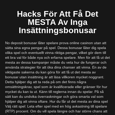
Hacks För Att Få Det
MESTA Av Inga
Insättningsbonusar
No deposit bonusar låter spelare prova online casinon utan att
sätta sina egna pengar på spel. Dessa bonusar låter dig spela
olika spel och eventuellt vinna riktiga pengar, vilket gör dem till
ett bra val för både nya och erfarna spelare. Men för att få ut det
mesta av dessa kampanjer måste du veta hur de fungerar och
använda strategier för att öka dina chanser att vinna. En av de
viktigaste sakerna du kan göra för att få ut det mesta av
bonusar utan insättning är att läsa villkoren mycket noggrant.
Detta hjälper dig att ta reda på om det finns några
omsättningskrav, spel som är kvalificerade eller gränser för hur
mycket du kan ta ut. Känn till reglerna innan du spelar. På så
sätt kan du undvika överraskningar och göra smarta val som
hjälper dig att vinna oftare. Hur du får ut det mesta av dina spel
Välj rätt spel: Leta efter spel med en hög avkastning till spelare
(RTP) procent. Om du vill spela längre och har större chans att