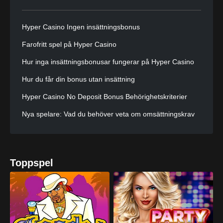
Hyper Casino Ingen insättningsbonus
Farofritt spel på Hyper Casino
Hur inga insättningsbonusar fungerar på Hyper Casino
Hur du får din bonus utan insättning
Hyper Casino No Deposit Bonus Behörighetskriterier
Nya spelare: Vad du behöver veta om omsättningskrav
Typer Av Spel Du Kan Spela Med Bonusar Utan
Insättning
Hacks För Att Få Det MESTA Av Inga
Toppspel
Insättningsbonusar
Vanliga misstag att undvika med bonusar utan
insättning
Att sätta Hyper Casinos bonus utan insättning mot
andra