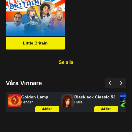
Little Britain
Se alla
Våra Vinnare
Golden Lamp
Blackjack Classic 53
Fender
Flare
446kr
443kr