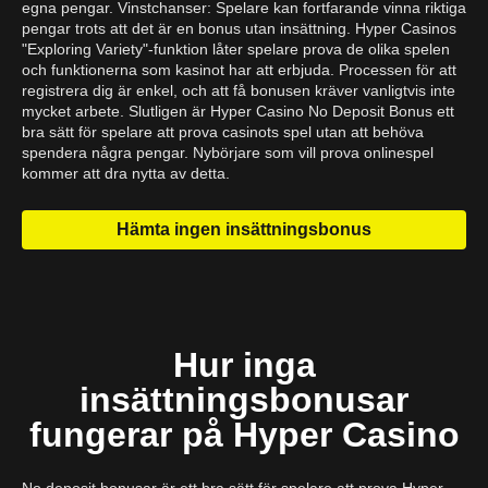
egna pengar. Vinstchanser: Spelare kan fortfarande vinna riktiga
pengar trots att det är en bonus utan insättning. Hyper Casinos
"Exploring Variety"-funktion låter spelare prova de olika spelen
och funktionerna som kasinot har att erbjuda. Processen för att
registrera dig är enkel, och att få bonusen kräver vanligtvis inte
mycket arbete. Slutligen är Hyper Casino No Deposit Bonus ett
bra sätt för spelare att prova casinots spel utan att behöva
spendera några pengar. Nybörjare som vill prova onlinespel
kommer att dra nytta av detta.
Hämta ingen insättningsbonus
Hur inga
insättningsbonusar
fungerar på Hyper Casino
No deposit bonusar är ett bra sätt för spelare att prova Hyper