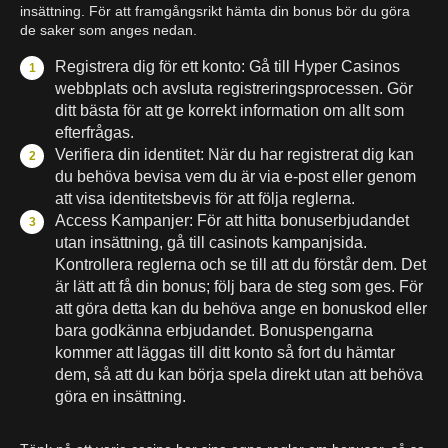
insättning. För att framgångsrikt hämta din bonus bör du göra
de saker som anges nedan.
Registrera dig för ett konto: Gå till Hyper Casinos
webbplats och avsluta registreringsprocessen. Gör
ditt bästa för att ge korrekt information om allt som
efterfrågas.
Verifiera din identitet: När du har registrerat dig kan
du behöva bevisa vem du är via e-post eller genom
att visa identitetsbevis för att följa reglerna.
Access Kampanjer: För att hitta bonuserbjudandet
utan insättning, gå till casinots kampanjsida.
Kontrollera reglerna och se till att du förstår dem. Det
är lätt att få din bonus; följ bara de steg som ges. För
att göra detta kan du behöva ange en bonuskod eller
bara godkänna erbjudandet. Bonuspengarna
kommer att läggas till ditt konto så fort du hämtar
dem, så att du kan börja spela direkt utan att behöva
göra en insättning.